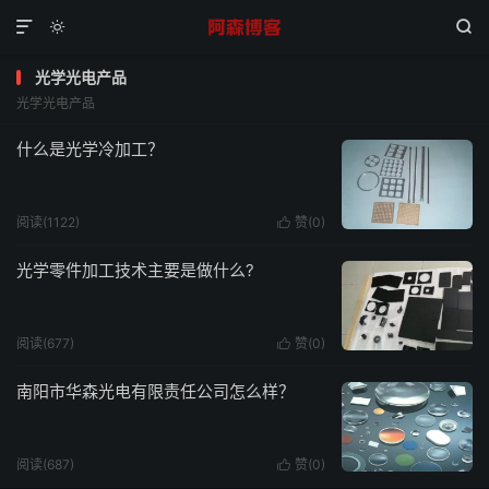



光学光电产品
光学光电产品
什么是光学冷加工？
阅读(1122)
赞(
0
)

光学零件加工技术主要是做什么?
阅读(677)
赞(
0
)

南阳市华森光电有限责任公司怎么样？
阅读(687)
赞(
0
)
