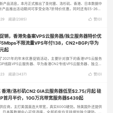
发布了新产品消息，本月正式推出了圣何塞、洛杉矶、香港、日本数据中
产品推出活动期间可享受全场7折特价优惠，同时还有E5-2620
活动可以参与，值得注意的是秒杀产品和全场7折不能同时享...
-29
阅读(2385)
赞(
0
)

促销，香港免备案VPS云服务器/独立服务器特价优
5Mbps不限流量VPS年付138，CN2+BGP/华为
9元起
2021年的年末优惠促销活动，主要针对旗下的香港VPS云服务
BGP线路VPS云服务器、华为香港CN2专线VPS云服务器、独立服
推出最新特价优惠活动，本期所有VPS云服务器、独立服务...
-23
阅读(3437)
赞(
0
)

惠 香港/洛杉矶CN2 GIA云服务器低至$2.75/月起 硅
IP首月半价，10G万兆带宽服务器$439起
兆带宽供应商，主打美国直连大带宽，真实600G硬防。除美国外还提供
、日本等数据中心可供选择，全部机房均支持增加独立硬防。香