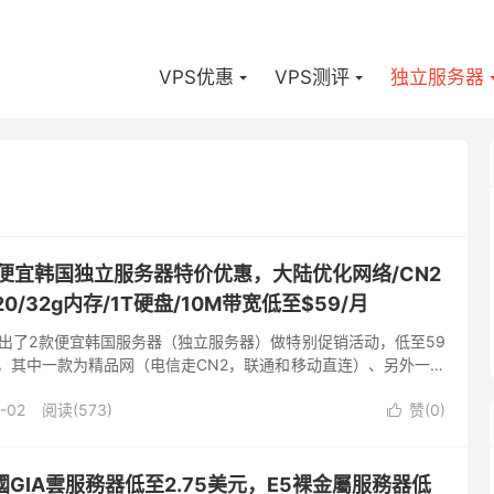
VPS优惠
VPS测评
独立服务器
-低价便宜韩国独立服务器特价优惠，大陆优化网络/CN2
20/32g内存/1T硬盘/10M带宽低至$59/月
商家放出了2款便宜韩国服务器（独立服务器）做特别促销活动，低至59
，其中一款为精品网（电信走CN2，联通和移动直连）、另外一款
连），速度快，不限制流量，特别适合建站、远程办公等。美...
-02
阅读(573)
赞(
0
)

/美國GIA雲服務器低至2.75美元，E5裸金屬服務器低