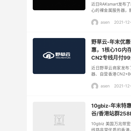
近日RAKsmart
心的裸金属服务器，新
系列低至99美元秒杀
asen
2021-12
野草云-年末优惠
惠，1核心1G内存
CN2专线月付9
近日野草云商家发布了
器、自营香港CN2+
务器/物理服务器产品
asen
2021-12
10gbiz-年末特
谷/香港站群258
10gbiz 美国万
线路非常优质的香港