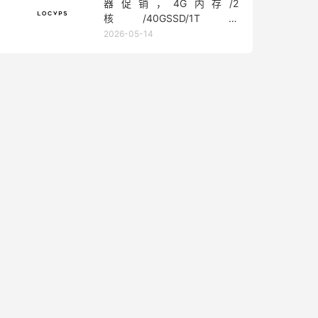
器促销，4G内存/2
核/40GSSD/1T流
量/450Mbps带宽，低至36元/
2026-05-14
月