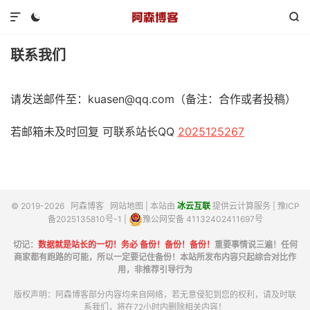



联系我们
请发送邮件至：kuasen@qq.com（备注：合作或者投稿）
若邮箱未及时回复 可联系站长QQ
2025125267
© 2019-2026
阿森博客
网站地图
| 本站由
冰云互联
提供云计算服务 |
豫ICP
备2025135810号-1
|
豫公网安备 41132402411697号
切记：
数据就是站长的一切！务必 备份！备份！备份！
重要事情说三遍！任何
商家都有跑路的可能，所以一定要记住备份！本站所发布内容只起综合对比作
用，非推荐引导行为
版权声明：阿森博客部分内容均来自网络，若无意侵犯到您的权利，请及时联
系我们，将在72小时内删除相关内容！