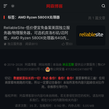



标签：AMD Ryzen 5800X处理器
共 1 篇文章
ReliableSite-低价便宜免备案美国独立服
务器/物理服务器，可选机房洛杉矶/迈阿
密，AMD Ryzen 5800X处理器/64G内
存/1Gbps带宽不限流量低至$79/月
独立服务器
阅读(811)
赞(
0
)


© 2019-2026
阿森博客
网站地图
| 本站由
冰云互联
提供云计算服务 |
豫ICP
备2025135810号-1
|
豫公网安备 41132402411697号
切记：
数据就是站长的一切！务必 备份！备份！备份！
重要事情说三遍！任何
商家都有跑路的可能，所以一定要记住备份！本站所发布内容只起综合对比作
用，非推荐引导行为
版权声明：阿森博客部分内容均来自网络，若无意侵犯到您的权利，请及时联
系我们，将在72小时内删除相关内容！
请求次数：35 次，加载用时：0.162 秒，内存占用：5.05 MB