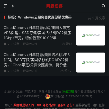



标签：Windows云服务器优惠促销优惠码
共 2 篇文章
CloudCone-八周年特惠闪购/美国大带宽
VPS促销，SSD存储/美国洛杉矶DC2机房
1Gbps带宽，特价低至$10.99/年
VPS优惠
阅读(2522)
赞(
9
)


CloudCone-八周年特惠/美国洛杉矶VPS
促销，SSD存储/美国洛杉矶DC1/DC2机
房，1Gbps带宽/免费快照备份，特价低至
$13.2/年
VPS优惠
阅读(2537)
赞(
17
)


© 2019-2026
阿森博客
网站地图
| 本站由
冰云互联
提供云计算服务 |
豫ICP
备2025135810号-1
|
豫公网安备 41132402411697号
切记：
数据就是站长的一切！务必 备份！备份！备份！
重要事情说三遍！任何