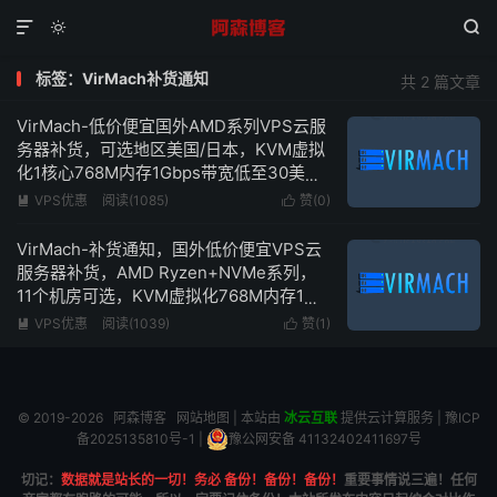



标签：VirMach补货通知
共 2 篇文章
VirMach-低价便宜国外AMD系列VPS云服
务器补货，可选地区美国/日本，KVM虚拟
化1核心768M内存1Gbps带宽低至30美
元/2年
VPS优惠
阅读(1085)
赞(
0
)


VirMach-补货通知，国外低价便宜VPS云
服务器补货，AMD Ryzen+NVMe系列，
11个机房可选，KVM虚拟化768M内存1核
心1Gbps带宽2年仅需30美元
VPS优惠
阅读(1039)
赞(
1
)


© 2019-2026
阿森博客
网站地图
| 本站由
冰云互联
提供云计算服务 |
豫ICP
备2025135810号-1
|
豫公网安备 41132402411697号
切记：
数据就是站长的一切！务必 备份！备份！备份！
重要事情说三遍！任何