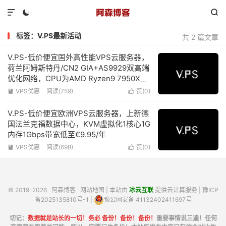



标签：V.PS最新活动
共 2 篇文章
V.PS-低价便宜国外高性能VPS云服务器，
荷兰阿姆斯特丹/CN2 GIA+AS9929双高端
优化网络，CPU为AMD Ryzen9 7950X，
KVM虚拟化1核心1G内存1Gbps带宽低至
VPS优惠
阅读(759)
赞(
0
)


€39.95/年
V.PS-低价便宜欧洲VPS云服务器，上新德
国法兰克福数据中心，KVM虚拟化1核心1G
内存1Gbps带宽低至€9.95/年
VPS优惠
阅读(698)
赞(
0
)


© 2019-2026
阿森博客
网站地图
| 本站由
冰云互联
提供云计算服务 |
豫ICP
备2025135810号-1
|
豫公网安备 41132402411697号
切记：
数据就是站长的一切！务必 备份！备份！备份！
重要事情说三遍！任何