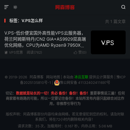



标签：V.PS怎么样
共 1 篇文章
V.PS-低价便宜国外高性能VPS云服务器，
荷兰阿姆斯特丹/CN2 GIA+AS9929双高端
优化网络，CPU为AMD Ryzen9 7950X，
KVM虚拟化1核心1G内存1Gbps带宽低至
VPS优惠
阅读(762)
赞(
0
)


€39.95/年
© 2019-2026
阿森博客
网站地图
| 本站由
冰云互联
提供云计算服务 |
豫ICP
备2025135810号-1
|
豫公网安备 41132402411697号
切记：
数据就是站长的一切！务必 备份！备份！备份！
重要事情说三遍！任何
商家都有跑路的可能，所以一定要记住备份！本站所发布内容只起综合对比作
用，非推荐引导行为
版权声明：阿森博客部分内容均来自网络，若无意侵犯到您的权利，请及时联
系我们，将在72小时内删除相关内容！
请求次数：35 次，加载用时：0.167 秒，内存占用：5.06 MB