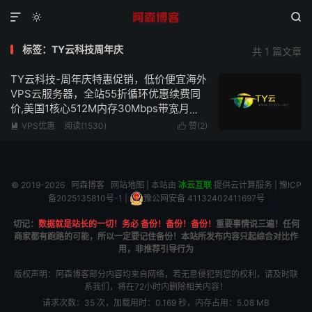



标签：TY云科技周年庆
共 1 篇文章
TY云科技-周年庆特惠促销，低价便宜海外
VPS云服务器，全站55折循环优惠续费同
价,美国1核心512M内存30Mbps带宽月付
仅需6.6元/月
VPS优惠
阅读(1530)
赞(
2
)


© 2019-2026
阿森博客
网站地图
| 本站由
冰云互联
提供云计算服务 |
豫ICP
备2025135810号-1
|
豫公网安备 41132402411697号
切记：
数据就是站长的一切！务必 备份！备份！备份！
重要事情说三遍！任何
商家都有跑路的可能，所以一定要记住备份！本站所发布内容只起综合对比作
用，非推荐引导行为
版权声明：阿森博客部分内容均来自网络，若无意侵犯到您的权利，请及时联
系我们，将在72小时内删除相关内容！
请求次数：35 次，加载用时：0.169 秒，内存占用：5.08 MB