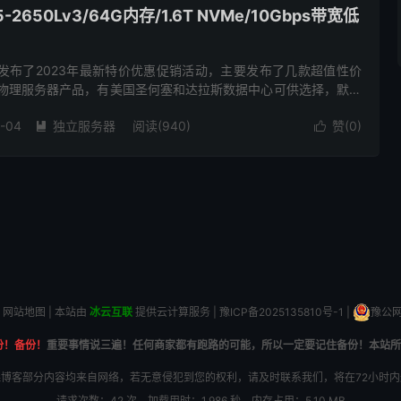
2650Lv3/64G内存/1.6T NVMe/10Gbps带宽低
rs商家发布了2023年最新特价优惠促销活动，主要发布了几款超值性价
/物理服务器产品，有美国圣何塞和达拉斯数据中心可供选择，默认
带宽，单台分配10Gbps超大带宽，基础配置，2...
-04
独立服务器
阅读(940)
赞(
0
)


网站地图
| 本站由
冰云互联
提供云计算服务 |
豫ICP备2025135810号-1
|
豫公网安
份！备份！
重要事情说三遍！任何商家都有跑路的可能，所以一定要记住备份！本站所
博客部分内容均来自网络，若无意侵犯到您的权利，请及时联系我们，将在72小时
请求次数：42 次，加载用时：1.986 秒，内存占用：5.10 MB