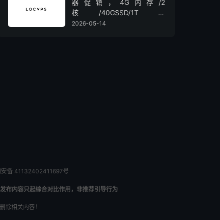
器促销，4G内存/2
核/40GSSD/1T流
量/450Mbps带宽，低至36元/
2026-05-14
月
备 41132402411697号
发布内容只起综合对比作用，非推荐引导行为
内删除相关内容！