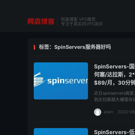
阿森博客 VPS推荐
专注于真实的VPS测评
标签：SpinServers服务器好吗
SpinServ
何塞/达拉斯，2*E
$89/月，30
近日spinserve
到达拉斯超大硬盘存储型
理器64G内存10Gbps
asen
2023-06
SpinServ