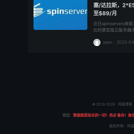
塞/达拉斯，2*E5-
至$89/月
近日spinserve
比的便宜独立服务器
接入2*10Gbps冗余
asen
2023-04
© 2019-2026
阿森博客
切记：
数据就是站长的一切！务必 备份！备
版权声明：阿森