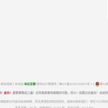
网站地图
| 本站由
冰云互联
提供云计算服务 |
豫ICP备2025135810号-1
|
豫公网安
份！备份！
重要事情说三遍！任何商家都有跑路的可能，所以一定要记住备份！本站所
博客部分内容均来自网络，若无意侵犯到您的权利，请及时联系我们，将在72小时
请求次数：35 次，加载用时：0.211 秒，内存占用：5.02 MB