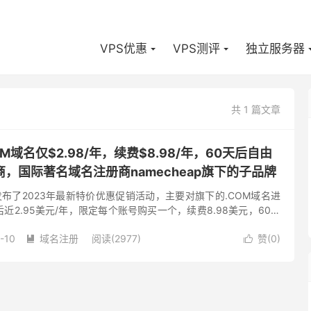
VPS优惠
VPS测评
独立服务器
共 1 篇文章
 .COM域名仅$2.98/年，续费$8.98/年，60天后自由
，国际著名域名注册商namecheap旗下的子品牌
商家发布了2023年最新特价优惠促销活动，主要对旗下的.COM域名进
近2.95美元/年，限定每个账号购买一个，续费8.98美元，60天
注册商，有需要特价便宜.COM域名的朋友可以...
-10
域名注册
阅读(2977)
赞(
0
)

