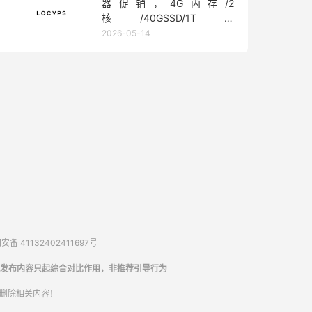
器促销，4G内存/2
核/40GSSD/1T流
量/450Mbps带宽，低至36元/
2026-05-14
月
备 41132402411697号
发布内容只起综合对比作用，非推荐引导行为
内删除相关内容！