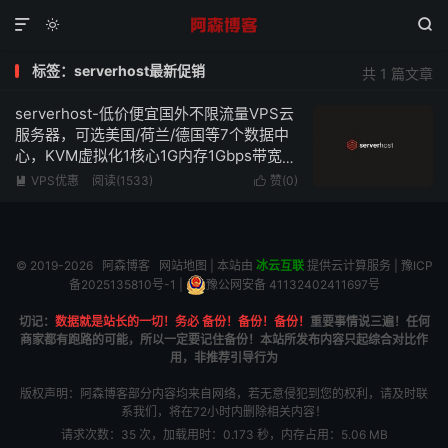



标签：serverhost最新促销
共 1 篇文章
serverhost-低价便宜国外不限流量VPS云
服务器，可选美国/荷兰/德国等7个数据中
心，KVM虚拟化1核心1G内存1Gbps带宽低
至$1/月
VPS优惠
阅读(1533)
赞(
0
)


© 2019-2026
阿森博客
网站地图
| 本站由
冰云互联
提供云计算服务 |
豫ICP
备2025135810号-1
|
豫公网安备 41132402411697号
切记：
数据就是站长的一切！务必 备份！备份！备份！
重要事情说三遍！任何
商家都有跑路的可能，所以一定要记住备份！本站所发布内容只起综合对比作
用，非推荐引导行为
版权声明：阿森博客部分内容均来自网络，若无意侵犯到您的权利，请及时联
系我们，将在72小时内删除相关内容！
请求次数：35 次，加载用时：0.173 秒，内存占用：5.06 MB