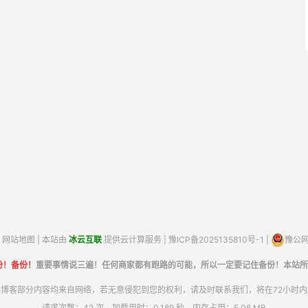
网站地图
| 本站由
冰云互联
提供云计算服务 |
豫ICP备2025135810号-1
|
豫公网安
份！备份！
重要事情说三遍！任何商家都有跑路的可能，所以一定要记住备份！本站所
博客部分内容均来自网络，若无意侵犯到您的权利，请及时联系我们，将在72小时
请求次数：42 次，加载用时：0.189 秒，内存占用：5.06 MB