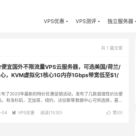
VPS优惠
VPS测评
独立服务器
共 1 篇文章
t-低价便宜国外不限流量VPS云服务器，可选美国/荷兰/
，KVM虚拟化1核心1G内存1Gbps带宽低至$1/
t商家发布了2023年最新的特价优惠促销活动，发布了几款超值性价比便
产品，有洛杉矶、芝加哥、纽约、达拉斯等数据中心可供选择，基础
ps带宽低至1美元/月，有需要国外便宜VPS、美...
-04
VPS优惠
阅读(1530)
赞(
0
)

