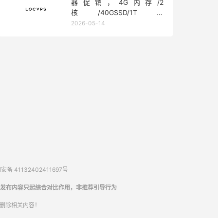
器促销，4G内存/2
核/40GSSD/1T流
量/450Mbps带宽，低至36元/
2026-05-14
月
备 41132402411697号
发布内容只起综合对比作用，非推荐引导行为
内删除相关内容！