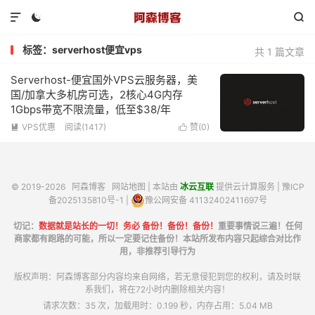



标签：serverhost便宜vps
共 1 篇文章
Serverhost-便宜国外VPS云服务器，美
国/加拿大多机房可选，2核心4G内存
1Gbps带宽不限流量，低至$38/年
VPS优惠
阅读(1417)
赞(
0
)


© 2019-2026
阿森博客
网站地图
| 本站由
冰云互联
提供云计算服务 |
豫ICP
备2025135810号-1
|
豫公网安备 41132402411697号
切记：
数据就是站长的一切！务必 备份！备份！备份！
重要事情说三遍！任何
商家都有跑路的可能，所以一定要记住备份！本站所发布内容只起综合对比作
用，非推荐引导行为
版权声明：阿森博客部分内容均来自网络，若无意侵犯到您的权利，请及时联
系我们，将在72小时内删除相关内容！
请求次数：35 次，加载用时：0.199 秒，内存占用：5.04 MB