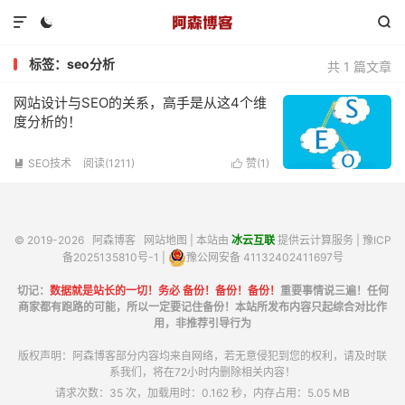



标签：seo分析
共 1 篇文章
网站设计与SEO的关系，高手是从这4个维
度分析的！
SEO技术
阅读(1211)
赞(
1
)


© 2019-2026
阿森博客
网站地图
| 本站由
冰云互联
提供云计算服务 |
豫ICP
备2025135810号-1
|
豫公网安备 41132402411697号
切记：
数据就是站长的一切！务必 备份！备份！备份！
重要事情说三遍！任何
商家都有跑路的可能，所以一定要记住备份！本站所发布内容只起综合对比作
用，非推荐引导行为
版权声明：阿森博客部分内容均来自网络，若无意侵犯到您的权利，请及时联
系我们，将在72小时内删除相关内容！
请求次数：35 次，加载用时：0.162 秒，内存占用：5.05 MB