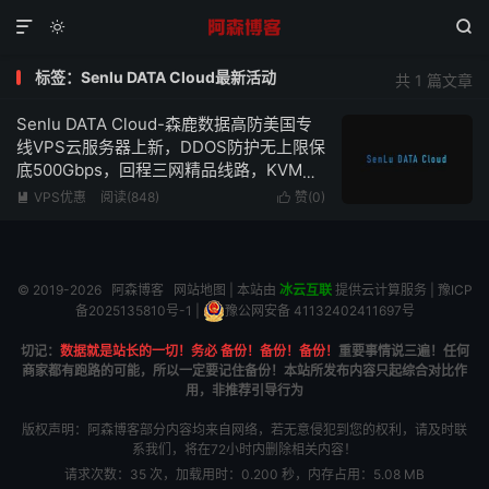



标签：Senlu DATA Cloud最新活动
共 1 篇文章
Senlu DATA Cloud-森鹿数据高防美国专
线VPS云服务器上新，DDOS防护无上限保
底500Gbps，回程三网精品线路，KVM虚
拟化2核心2G内存低至150元/月-附简单测
VPS优惠
阅读(848)
赞(
0
)


评
© 2019-2026
阿森博客
网站地图
| 本站由
冰云互联
提供云计算服务 |
豫ICP
备2025135810号-1
|
豫公网安备 41132402411697号
切记：
数据就是站长的一切！务必 备份！备份！备份！
重要事情说三遍！任何
商家都有跑路的可能，所以一定要记住备份！本站所发布内容只起综合对比作
用，非推荐引导行为
版权声明：阿森博客部分内容均来自网络，若无意侵犯到您的权利，请及时联
系我们，将在72小时内删除相关内容！
请求次数：35 次，加载用时：0.200 秒，内存占用：5.08 MB