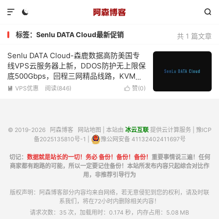



标签：Senlu DATA Cloud最新促销
共 1 篇文章
Senlu DATA Cloud-森鹿数据高防美国专
线VPS云服务器上新，DDOS防护无上限保
底500Gbps，回程三网精品线路，KVM虚
拟化2核心2G内存低至150元/月-附简单测
VPS优惠
阅读(846)
赞(
0
)


评
© 2019-2026
阿森博客
网站地图
| 本站由
冰云互联
提供云计算服务 |
豫ICP
备2025135810号-1
|
豫公网安备 41132402411697号
切记：
数据就是站长的一切！务必 备份！备份！备份！
重要事情说三遍！任何
商家都有跑路的可能，所以一定要记住备份！本站所发布内容只起综合对比作
用，非推荐引导行为
版权声明：阿森博客部分内容均来自网络，若无意侵犯到您的权利，请及时联
系我们，将在72小时内删除相关内容！
请求次数：35 次，加载用时：0.174 秒，内存占用：5.08 MB