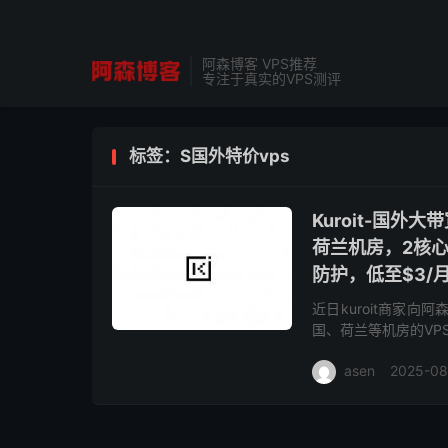
阿森博客 VPS推荐
专注于真实的VPS测评
标签：S国外特价vps
Kuroit-国外
荷兰机房，2核心2
防护，低至$3/
近日kuroit商家
国、荷兰等机房的VP
的带宽低至3美元/月，并
asen
2025-08