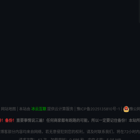
网站地图
| 本站由
冰云互联
提供云计算服务 |
豫ICP备2025135810号-1
|
豫公网安
份！备份！
重要事情说三遍！任何商家都有跑路的可能，所以一定要记住备份！本站所
博客部分内容均来自网络，若无意侵犯到您的权利，请及时联系我们，将在72小时
请求次数：42 次，加载用时：0.686 秒，内存占用：5.05 MB