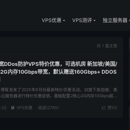
VPS优惠
VPS测评
独立服务器
共 1 篇文章
大带宽DDos防护VPS特价优惠，可选机房 新加坡/美国/
G内存10Gbps带宽，默认赠送160Gbps+ DDOS
月
向阿森博客发来了2025年8月份最新特价优惠活动，对旗下新加坡、美
S云服务器进行特价优惠促销，基础配置2核心2G内存10Gbps超大
且美国、荷兰机房送160Gbps+ DDoS...
-22
VPS优惠
阅读(2785)
赞(
0
)

