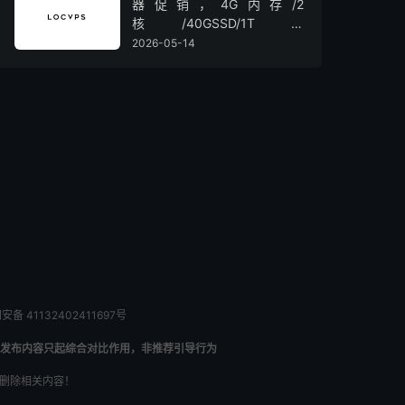
器促销，4G内存/2
核/40GSSD/1T流
量/450Mbps带宽，低至36元/
2026-05-14
月
备 41132402411697号
发布内容只起综合对比作用，非推荐引导行为
内删除相关内容！