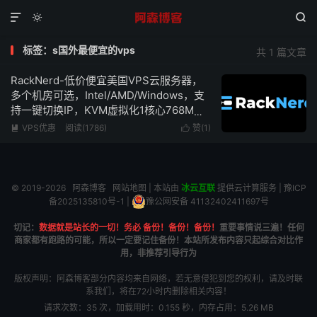



标签：s国外最便宜的vps
共 1 篇文章
RackNerd-低价便宜美国VPS云服务器，
多个机房可选，Intel/AMD/Windows，支
持一键切换IP，KVM虚拟化1核心768M内
存1Gbps带宽低至$10.18/年
VPS优惠
阅读(1786)
赞(
1
)


© 2019-2026
阿森博客
网站地图
| 本站由
冰云互联
提供云计算服务 |
豫ICP
备2025135810号-1
|
豫公网安备 41132402411697号
切记：
数据就是站长的一切！务必 备份！备份！备份！
重要事情说三遍！任何
商家都有跑路的可能，所以一定要记住备份！本站所发布内容只起综合对比作
用，非推荐引导行为
版权声明：阿森博客部分内容均来自网络，若无意侵犯到您的权利，请及时联
系我们，将在72小时内删除相关内容！
请求次数：35 次，加载用时：0.155 秒，内存占用：5.26 MB