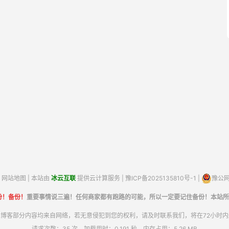
网站地图
| 本站由
冰云互联
提供云计算服务 |
豫ICP备2025135810号-1
|
豫公网安
份！备份！
重要事情说三遍！任何商家都有跑路的可能，所以一定要记住备份！本站所
博客部分内容均来自网络，若无意侵犯到您的权利，请及时联系我们，将在72小时
请求次数：35 次，加载用时：0.191 秒，内存占用：5.26 MB