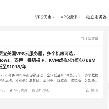
VPS优惠
VPS测评
独立服务器
共 1 篇文章
-低价便宜美国VPS云服务器，多个机房可选，
Windows，支持一键切换IP，KVM虚拟化1核心768M
至$10.18/年
布了2525年的VPS特别促销活动，全场低至10.18美元/年，多个数据
次促销活动，分别是：洛杉矶、圣何塞、西雅图、达拉斯、芝加哥、
泽西、纽约、法国、荷兰。根据国内的绝大多数人的喜...
-30
VPS优惠
阅读(1784)
赞(
1
)

