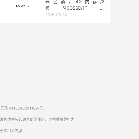
器促销，4G内存/2
核/40GSSD/1T流
量/450Mbps带宽，低至36元/
2026-05-14
月
备 41132402411697号
发布内容只起综合对比作用，非推荐引导行为
内删除相关内容！