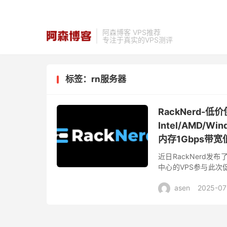
阿森博客 VPS推荐
专注于真实的VPS测评
标签：rn服务器
RackNerd
Intel/AMD/
内存1Gbps带宽低
近日RackNerd发
中心的VPS参与此
亚特兰大、阿什本、新
asen
2025-07