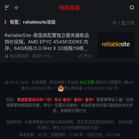



标签：reliablesite活动
共 1 篇文章
ReliableSite-美国高配置独立服务器新品
特价促销，AMD EPYC 4545P/DDR5 内
存，64G内存/3.0 GHz X 32线程/16核
心/1TB NVMe、1Gbps带宽不限流量低至
独立服务器
阅读(1716)
赞(
3
)


$99/月
© 2019-2026
阿森博客
网站地图
| 本站由
冰云互联
提供云计算服务 |
豫ICP
备2025135810号-1
|
豫公网安备 41132402411697号
切记：
数据就是站长的一切！务必 备份！备份！备份！
重要事情说三遍！任何
商家都有跑路的可能，所以一定要记住备份！本站所发布内容只起综合对比作
用，非推荐引导行为
版权声明：阿森博客部分内容均来自网络，若无意侵犯到您的权利，请及时联
系我们，将在72小时内删除相关内容！
请求次数：35 次，加载用时：0.198 秒，内存占用：5.07 MB