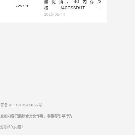
器促销，4G内存/2
核/40GSSD/1T流
量/450Mbps带宽，低至36元/
2026-05-14
月
备 41132402411697号
发布内容只起综合对比作用，非推荐引导行为
内删除相关内容！