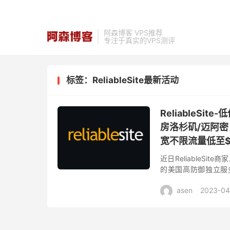
阿森博客 VPS推荐
专注于真实的VPS测评
标签：ReliableSite最新活动
ReliableS
房洛杉矶/迈阿密，A
宽不限流量低至$
近日ReliableS
的美国高防御独立服
Ryzen 5800X处理器64
asen
2023-04