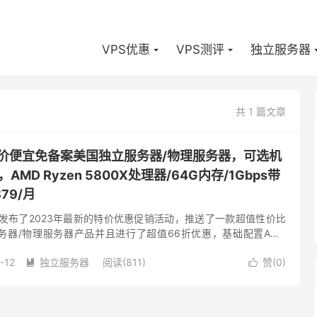
VPS优惠
VPS测评
独立服务器
共 1 篇文章
ite-低价便宜免备案美国独立服务器/物理服务器，可选机
MD Ryzen 5800X处理器/64G内存/1Gbps带
79/月
ite商家发布了2023年最新的特价优惠促销活动，推送了一款超值性价比
务器/物理服务器产品并且进行了超值66折优惠，基础配置AMD
G内存512GB PCIe 4 NV...
-12
独立服务器
阅读(811)
赞(
0
)

