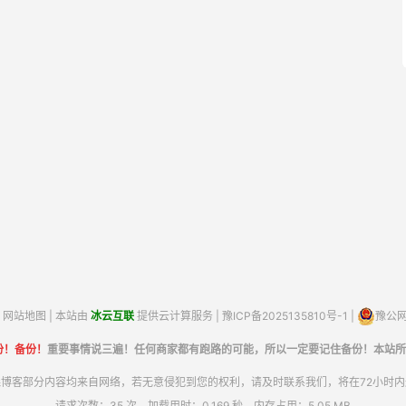
网站地图
| 本站由
冰云互联
提供云计算服务 |
豫ICP备2025135810号-1
|
豫公网安
份！备份！
重要事情说三遍！任何商家都有跑路的可能，所以一定要记住备份！本站所
博客部分内容均来自网络，若无意侵犯到您的权利，请及时联系我们，将在72小时
请求次数：35 次，加载用时：0.169 秒，内存占用：5.05 MB