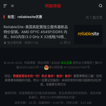



标签：reliablesite优惠
共 1 篇文章
ReliableSite-美国高配置独立服务器新品
特价促销，AMD EPYC 4545P/DDR5 内
存，64G内存/3.0 GHz X 32线程/16核
心/1TB NVMe、1Gbps带宽不限流量低至
独立服务器
阅读(1716)
赞(
3
)


$99/月
© 2019-2026
阿森博客
网站地图
| 本站由
冰云互联
提供云计算服务 |
豫ICP
备2025135810号-1
|
豫公网安备 41132402411697号
切记：
数据就是站长的一切！务必 备份！备份！备份！
重要事情说三遍！任何
商家都有跑路的可能，所以一定要记住备份！本站所发布内容只起综合对比作
用，非推荐引导行为
版权声明：阿森博客部分内容均来自网络，若无意侵犯到您的权利，请及时联
系我们，将在72小时内删除相关内容！
请求次数：35 次，加载用时：0.197 秒，内存占用：5.07 MB