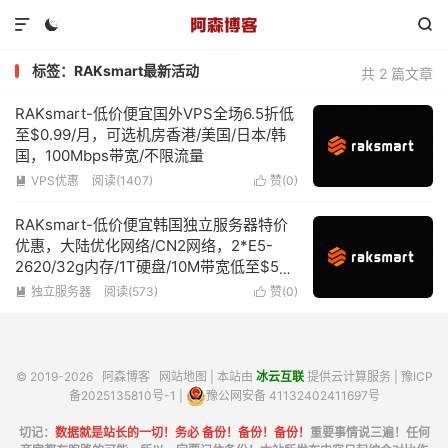



标签：RAKsmart最新活动
共 2 篇文章
RAKsmart-低价便宜国外VPS全场6.5折低
至$0.99/月，可选机房香港/美国/日本/韩
国，100Mbps带宽/不限流量
VPS优惠
阅读(1407)
赞(
0
)


RAKsmart-低价便宜韩国独立服务器特价
优惠，大陆优化网络/CN2网络，2*E5-
2620/32g内存/1T硬盘/10M带宽低至$59/
月
独立服务器
阅读(573)
赞(
0
)


© 2019-2026
阿森博客
网站地图
| 本站由
冰云互联
提供云计算服务 |
豫ICP
备2025135810号-1
|
豫公网安备 41132402411697号
切记：
数据就是站长的一切！务必 备份！备份！备份！
重要事情说三遍！任何