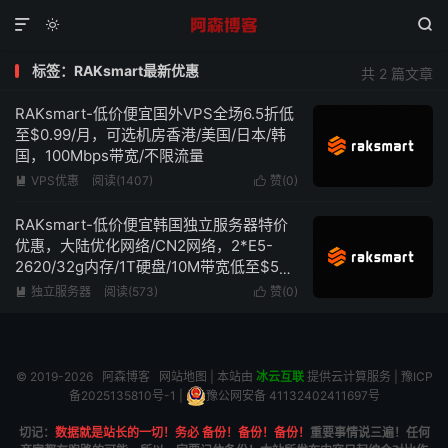



标签：RAKsmart最新优惠
共 2 篇文章
RAKsmart-低价便宜国外VPS全场6.5折低
至$0.99/月，可选机房香港/美国/日本/韩
国，100Mbps带宽/不限流量
VPS优惠
阅读(1407)
赞(
0
)


RAKsmart-低价便宜韩国独立服务器特价
优惠，大陆优化网络/CN2网络，2*E5-
2620/32g内存/1T硬盘/10M带宽低至$59/
月
独立服务器
阅读(573)
赞(
0
)


© 2019-2026
阿森博客
网站地图
| 本站由
冰云互联
提供云计算服务 |
豫ICP
备2025135810号-1
|
豫公网安备 41132402411697号
切记：
数据就是站长的一切！务必 备份！备份！备份！
重要事情说三遍！任何