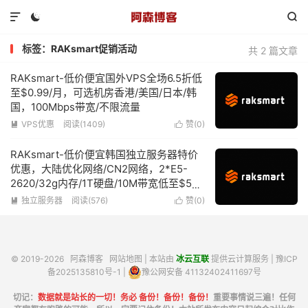



标签：RAKsmart促销活动
共 2 篇文章
RAKsmart-低价便宜国外VPS全场6.5折低
至$0.99/月，可选机房香港/美国/日本/韩
国，100Mbps带宽/不限流量
VPS优惠
阅读(1409)
赞(
0
)


RAKsmart-低价便宜韩国独立服务器特价
优惠，大陆优化网络/CN2网络，2*E5-
2620/32g内存/1T硬盘/10M带宽低至$59/
月
独立服务器
阅读(576)
赞(
0
)


© 2019-2026
阿森博客
网站地图
| 本站由
冰云互联
提供云计算服务 |
豫ICP
备2025135810号-1
|
豫公网安备 41132402411697号
切记：
数据就是站长的一切！务必 备份！备份！备份！
重要事情说三遍！任何