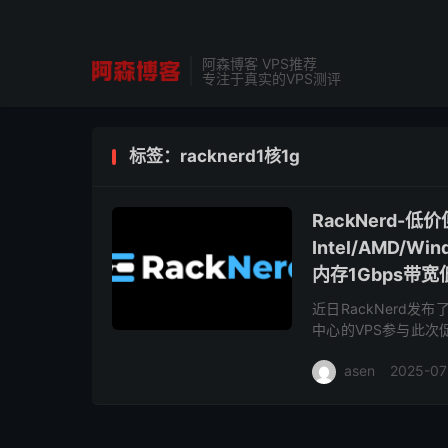
阿森博客 VPS推荐
专注于真实的VPS测评
标签：racknerd1核1g
RackNerd
Intel/AMD/
内存1Gbps带宽低
近日RackNerd发
中心的VPS参与此
亚特兰大、阿什本、新
asen
2025-07