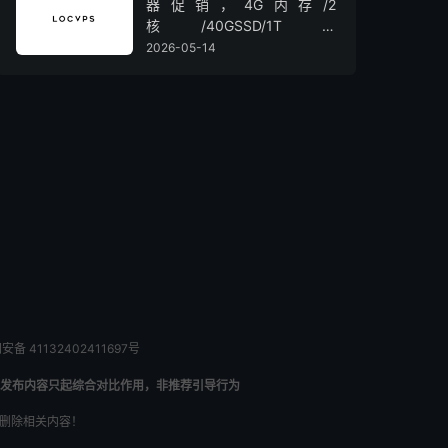
器促销，4G内存/2
核/40GSSD/1T流
量/450Mbps带宽，低至36元/
2026-05-14
月
备 41132402411697号
发布内容只起综合对比作用，非推荐引导行为
内删除相关内容！