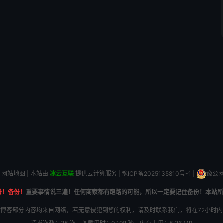
网站地图
| 本站由
冰云互联
提供云计算服务 |
豫ICP备2025135810号-1
|
豫公网安
份！备份！
重要事情说三遍！任何商家都有跑路的可能，所以一定要记住备份！本站所
博客部分内容均来自网络，若无意侵犯到您的权利，请及时联系我们，将在72小时
请求次数：35 次，加载用时：0.198 秒，内存占用：5.26 MB