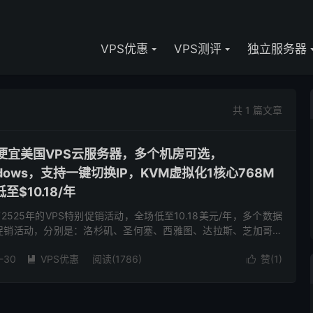
VPS优惠
VPS测评
独立服务器
共 1 篇文章
-低价便宜美国VPS云服务器，多个机房可选，
Windows，支持一键切换IP，KVM虚拟化1核心768M
至$10.18/年
布了2525年的VPS特别促销活动，全场低至10.18美元/年，多个数据
次促销活动，分别是：洛杉矶、圣何塞、西雅图、达拉斯、芝加哥、
泽西、纽约、法国、荷兰。根据国内的绝大多数人的喜...
-30
VPS优惠
阅读(1786)
赞(
1
)

