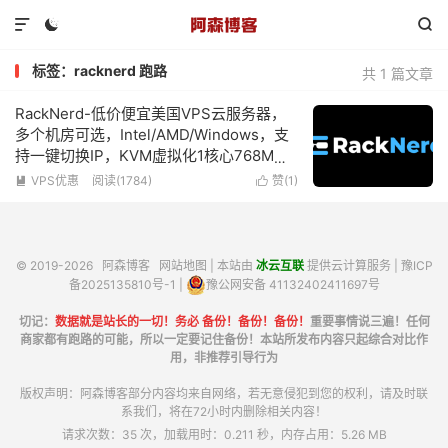



标签：racknerd 跑路
共 1 篇文章
RackNerd-低价便宜美国VPS云服务器，
多个机房可选，Intel/AMD/Windows，支
持一键切换IP，KVM虚拟化1核心768M内
存1Gbps带宽低至$10.18/年
VPS优惠
阅读(1784)
赞(
1
)


© 2019-2026
阿森博客
网站地图
| 本站由
冰云互联
提供云计算服务 |
豫ICP
备2025135810号-1
|
豫公网安备 41132402411697号
切记：
数据就是站长的一切！务必 备份！备份！备份！
重要事情说三遍！任何
商家都有跑路的可能，所以一定要记住备份！本站所发布内容只起综合对比作
用，非推荐引导行为
版权声明：阿森博客部分内容均来自网络，若无意侵犯到您的权利，请及时联
系我们，将在72小时内删除相关内容！
请求次数：35 次，加载用时：0.211 秒，内存占用：5.26 MB