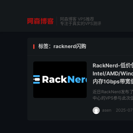
阿森博客 VPS推荐
专注于真实的VPS测评
标签：racknerd闪购
RackNerd
Intel/AMD/
内存1Gbps带宽低
近日RackNerd发
中心的VPS参与此
亚特兰大、阿什本、新
asen
2025-07