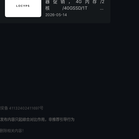
器促销，4G内存/2
核/40GSSD/1T流
量/450Mbps带宽，低至36元/
2026-05-14
月
备 41132402411697号
发布内容只起综合对比作用，非推荐引导行为
内删除相关内容！