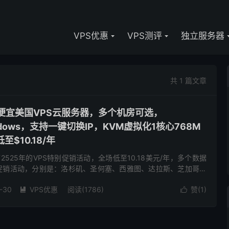
VPS优惠
VPS测评
独立服务器
共 1 篇文章
-低价便宜美国VPS云服务器，多个机房可选，
Windows，支持一键切换IP，KVM虚拟化1核心768M
至$10.18/年
布了2525年的VPS特别促销活动，全场低至10.18美元/年，多个数据
次促销活动，分别是：洛杉矶、圣何塞、西雅图、达拉斯、芝加哥、
泽西、纽约、法国、荷兰。根据国内的绝大多数人的喜...
-30
VPS优惠
阅读(1786)
赞(
1
)

