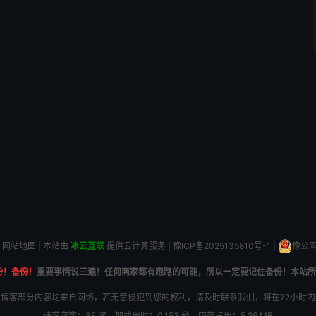
网站地图
| 本站由
冰云互联
提供云计算服务 |
豫ICP备2025135810号-1
|
豫公网安
份！备份！
重要事情说三遍！任何商家都有跑路的可能，所以一定要记住备份！本站所
博客部分内容均来自网络，若无意侵犯到您的权利，请及时联系我们，将在72小时
请求次数：35 次，加载用时：0.153 秒，内存占用：5.26 MB