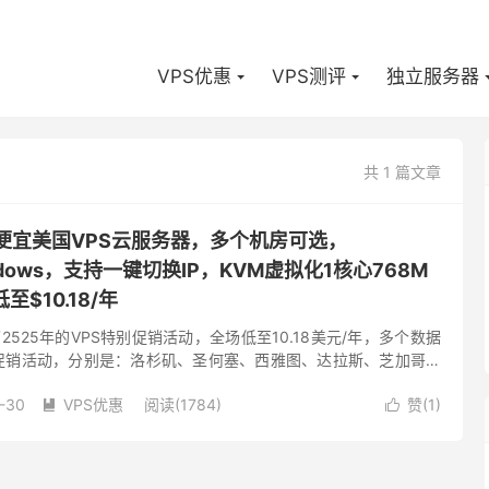
VPS优惠
VPS测评
独立服务器
共 1 篇文章
-低价便宜美国VPS云服务器，多个机房可选，
Windows，支持一键切换IP，KVM虚拟化1核心768M
至$10.18/年
布了2525年的VPS特别促销活动，全场低至10.18美元/年，多个数据
次促销活动，分别是：洛杉矶、圣何塞、西雅图、达拉斯、芝加哥、
泽西、纽约、法国、荷兰。根据国内的绝大多数人的喜...
-30
VPS优惠
阅读(1784)
赞(
1
)

