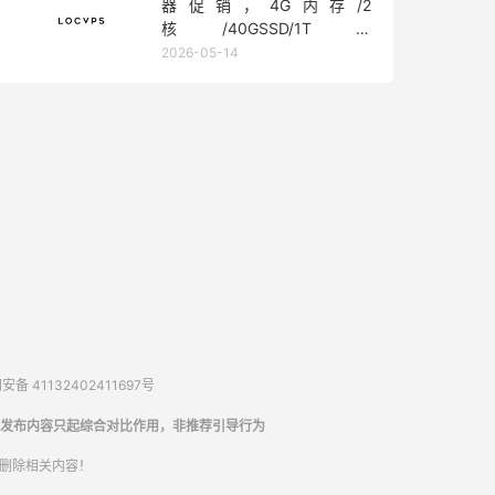
器促销，4G内存/2
核/40GSSD/1T流
量/450Mbps带宽，低至36元/
2026-05-14
月
备 41132402411697号
发布内容只起综合对比作用，非推荐引导行为
内删除相关内容！