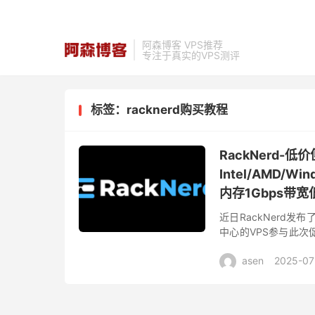
阿森博客 VPS推荐
专注于真实的VPS测评
标签：racknerd购买教程
RackNerd
Intel/AMD/
内存1Gbps带宽低
近日RackNerd发
中心的VPS参与此
亚特兰大、阿什本、新
asen
2025-07