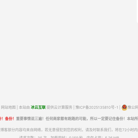
网站地图
| 本站由
冰云互联
提供云计算服务 |
豫ICP备2025135810号-1
|
豫公网安
份！备份！
重要事情说三遍！任何商家都有跑路的可能，所以一定要记住备份！本站所
博客部分内容均来自网络，若无意侵犯到您的权利，请及时联系我们，将在72小时
请求次数：35 次，加载用时：0.159 秒，内存占用：5.26 MB