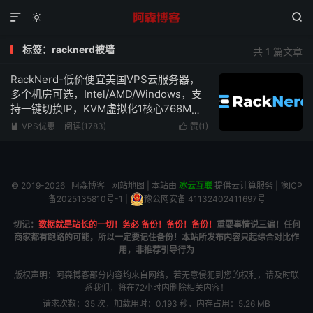



标签：racknerd被墙
共 1 篇文章
RackNerd-低价便宜美国VPS云服务器，
多个机房可选，Intel/AMD/Windows，支
持一键切换IP，KVM虚拟化1核心768M内
存1Gbps带宽低至$10.18/年
VPS优惠
阅读(1783)
赞(
1
)


© 2019-2026
阿森博客
网站地图
| 本站由
冰云互联
提供云计算服务 |
豫ICP
备2025135810号-1
|
豫公网安备 41132402411697号
切记：
数据就是站长的一切！务必 备份！备份！备份！
重要事情说三遍！任何
商家都有跑路的可能，所以一定要记住备份！本站所发布内容只起综合对比作
用，非推荐引导行为
版权声明：阿森博客部分内容均来自网络，若无意侵犯到您的权利，请及时联
系我们，将在72小时内删除相关内容！
请求次数：35 次，加载用时：0.193 秒，内存占用：5.26 MB