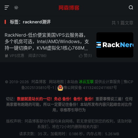



标签：racknerd测评
共 1 篇文章
RackNerd-低价便宜美国VPS云服务器，
多个机房可选，Intel/AMD/Windows，支
持一键切换IP，KVM虚拟化1核心768M内
存1Gbps带宽低至$10.18/年
VPS优惠
阅读(1786)
赞(
1
)


© 2019-2026
阿森博客
网站地图
| 本站由
冰云互联
提供云计算服务 |
豫ICP
备2025135810号-1
|
豫公网安备 41132402411697号
切记：
数据就是站长的一切！务必 备份！备份！备份！
重要事情说三遍！任何
商家都有跑路的可能，所以一定要记住备份！本站所发布内容只起综合对比作
用，非推荐引导行为
版权声明：阿森博客部分内容均来自网络，若无意侵犯到您的权利，请及时联
系我们，将在72小时内删除相关内容！
请求次数：35 次，加载用时：0.186 秒，内存占用：5.26 MB