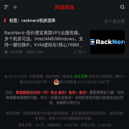



标签：racknerd机房选择
共 1 篇文章
RackNerd-低价便宜美国VPS云服务器，
多个机房可选，Intel/AMD/Windows，支
持一键切换IP，KVM虚拟化1核心768M内
存1Gbps带宽低至$10.18/年
VPS优惠
阅读(1786)
赞(
1
)


© 2019-2026
阿森博客
网站地图
| 本站由
冰云互联
提供云计算服务 |
豫ICP
备2025135810号-1
|
豫公网安备 41132402411697号
切记：
数据就是站长的一切！务必 备份！备份！备份！
重要事情说三遍！任何
商家都有跑路的可能，所以一定要记住备份！本站所发布内容只起综合对比作
用，非推荐引导行为
版权声明：阿森博客部分内容均来自网络，若无意侵犯到您的权利，请及时联
系我们，将在72小时内删除相关内容！
请求次数：35 次，加载用时：0.197 秒，内存占用：5.26 MB