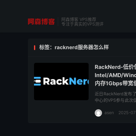
阿森博客 VPS推荐
专注于真实的VPS测评
标签：racknerd服务器怎么样
RackNerd
Intel/AMD/
内存1Gbps带宽低
近日RackNerd发
中心的VPS参与此
亚特兰大、阿什本、新
asen
2025-07