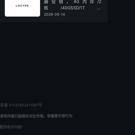
器促销，4G内存/2
核/40GSSD/1T流
量/450Mbps带宽，低至36元/
2026-05-14
月
备 41132402411697号
发布内容只起综合对比作用，非推荐引导行为
内删除相关内容！