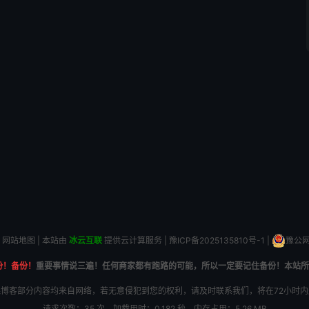
网站地图
| 本站由
冰云互联
提供云计算服务 |
豫ICP备2025135810号-1
|
豫公网安
份！备份！
重要事情说三遍！任何商家都有跑路的可能，所以一定要记住备份！本站所
博客部分内容均来自网络，若无意侵犯到您的权利，请及时联系我们，将在72小时
请求次数：35 次，加载用时：0.182 秒，内存占用：5.26 MB