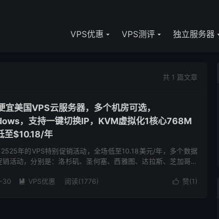
VPS优惠
VPS测评
独立服务器
共 1 篇文章
-低价便宜美国VPS云服务器，多个机房可选，
Windows，支持一键切换IP，KVM虚拟化1核心768M
至$10.18/年
布了2525年的VPS特别促销活动，全场低至10.18美元/年，多个数据
次促销活动，分别是：洛杉矶、圣何塞、西雅图、达拉斯、芝加哥、
泽西、纽约、法国、荷兰。根据国内的绝大多数人的喜...
-30
VPS优惠
阅读(1776)
赞(
1
)

