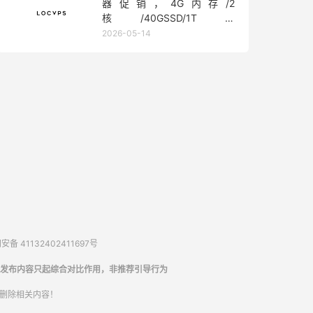
器促销，4G内存/2
核/40GSSD/1T流
量/450Mbps带宽，低至36元/
2026-05-14
月
备 41132402411697号
发布内容只起综合对比作用，非推荐引导行为
内删除相关内容！