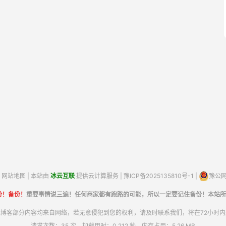
网站地图
| 本站由
冰云互联
提供云计算服务 |
豫ICP备2025135810号-1
|
豫公网安
份！备份！
重要事情说三遍！任何商家都有跑路的可能，所以一定要记住备份！本站所
博客部分内容均来自网络，若无意侵犯到您的权利，请及时联系我们，将在72小时
请求次数：35 次，加载用时：0.212 秒，内存占用：5.26 MB