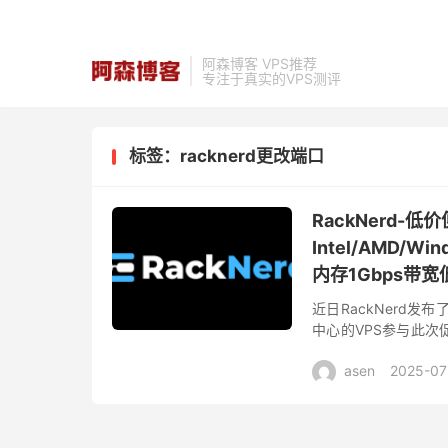
阿森博客 VPS推荐
专注于真实的VPS测评
标签：racknerd更改端口
RackNerd
Intel/AMD/
内存1Gbps带宽低
近日RackNerd发
中心的VPS参与此
亚特兰大、阿什本、新
asen
2025-07