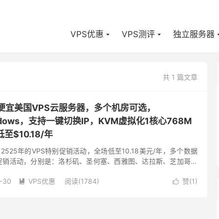
VPS优惠
VPS测评
独立服务器
共 1 篇文章
-低价便宜美国VPS云服务器，多个机房可选，
Windows，支持一键切换IP，KVM虚拟化1核心768M
至$10.18/年
布了2525年的VPS特别促销活动，全场低至10.18美元/年，多个数据
次促销活动，分别是：洛杉矶、圣何塞、西雅图、达拉斯、芝加哥、
泽西、纽约、法国、荷兰。根据国内的绝大多数人的喜...
-30
VPS优惠
阅读(1784)
赞(
1
)

