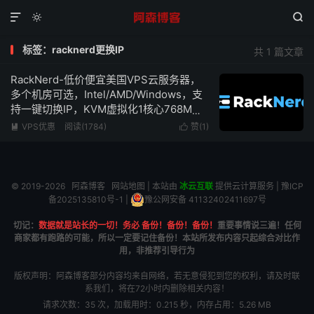



标签：racknerd更换IP
共 1 篇文章
RackNerd-低价便宜美国VPS云服务器，
多个机房可选，Intel/AMD/Windows，支
持一键切换IP，KVM虚拟化1核心768M内
存1Gbps带宽低至$10.18/年
VPS优惠
阅读(1784)
赞(
1
)


© 2019-2026
阿森博客
网站地图
| 本站由
冰云互联
提供云计算服务 |
豫ICP
备2025135810号-1
|
豫公网安备 41132402411697号
切记：
数据就是站长的一切！务必 备份！备份！备份！
重要事情说三遍！任何
商家都有跑路的可能，所以一定要记住备份！本站所发布内容只起综合对比作
用，非推荐引导行为
版权声明：阿森博客部分内容均来自网络，若无意侵犯到您的权利，请及时联
系我们，将在72小时内删除相关内容！
请求次数：35 次，加载用时：0.215 秒，内存占用：5.26 MB