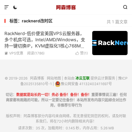



标签：racknerd改时区
共 1 篇文章
RackNerd-低价便宜美国VPS云服务器，
多个机房可选，Intel/AMD/Windows，支
持一键切换IP，KVM虚拟化1核心768M内
存1Gbps带宽低至$10.18/年
VPS优惠
阅读(1786)
赞(
1
)


© 2019-2026
阿森博客
网站地图
| 本站由
冰云互联
提供云计算服务 |
豫ICP
备2025135810号-1
|
豫公网安备 41132402411697号
切记：
数据就是站长的一切！务必 备份！备份！备份！
重要事情说三遍！任何
商家都有跑路的可能，所以一定要记住备份！本站所发布内容只起综合对比作
用，非推荐引导行为
版权声明：阿森博客部分内容均来自网络，若无意侵犯到您的权利，请及时联
系我们，将在72小时内删除相关内容！
请求次数：35 次，加载用时：0.145 秒，内存占用：5.26 MB