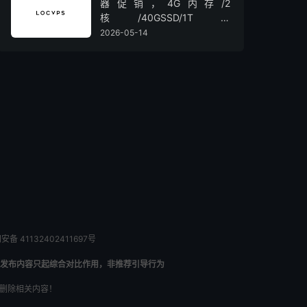
器促销，4G内存/2
核/40GSSD/1T流
量/450Mbps带宽，低至36元/
2026-05-14
月
备 41132402411697号
发布内容只起综合对比作用，非推荐引导行为
内删除相关内容！