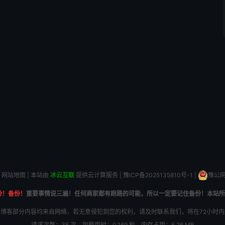
网站地图
| 本站由
冰云互联
提供云计算服务 |
豫ICP备2025135810号-1
|
豫公网安
份！备份！
重要事情说三遍！任何商家都有跑路的可能，所以一定要记住备份！本站所
博客部分内容均来自网络，若无意侵犯到您的权利，请及时联系我们，将在72小时
请求次数：35 次，加载用时：0.169 秒，内存占用：5.26 MB