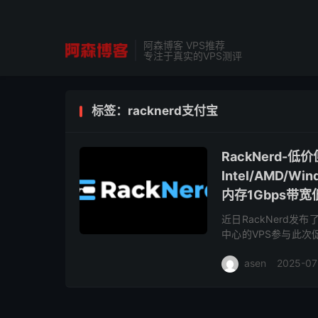
阿森博客 VPS推荐
专注于真实的VPS测评
标签：racknerd支付宝
RackNerd
Intel/AMD/
内存1Gbps带宽低
近日RackNerd发
中心的VPS参与此
亚特兰大、阿什本、新
asen
2025-07