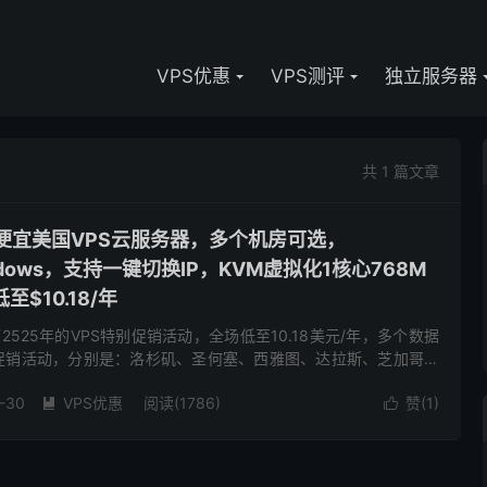
VPS优惠
VPS测评
独立服务器
共 1 篇文章
-低价便宜美国VPS云服务器，多个机房可选，
Windows，支持一键切换IP，KVM虚拟化1核心768M
至$10.18/年
布了2525年的VPS特别促销活动，全场低至10.18美元/年，多个数据
次促销活动，分别是：洛杉矶、圣何塞、西雅图、达拉斯、芝加哥、
泽西、纽约、法国、荷兰。根据国内的绝大多数人的喜...
-30
VPS优惠
阅读(1786)
赞(
1
)

