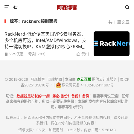



标签：racknerd控制面板
共 1 篇文章
RackNerd-低价便宜美国VPS云服务器，
多个机房可选，Intel/AMD/Windows，支
持一键切换IP，KVM虚拟化1核心768M内
存1Gbps带宽低至$10.18/年
VPS优惠
阅读(1783)
赞(
1
)


© 2019-2026
阿森博客
网站地图
| 本站由
冰云互联
提供云计算服务 |
豫ICP
备2025135810号-1
|
豫公网安备 41132402411697号
切记：
数据就是站长的一切！务必 备份！备份！备份！
重要事情说三遍！任何
商家都有跑路的可能，所以一定要记住备份！本站所发布内容只起综合对比作
用，非推荐引导行为
版权声明：阿森博客部分内容均来自网络，若无意侵犯到您的权利，请及时联
系我们，将在72小时内删除相关内容！
请求次数：35 次，加载用时：0.217 秒，内存占用：5.26 MB