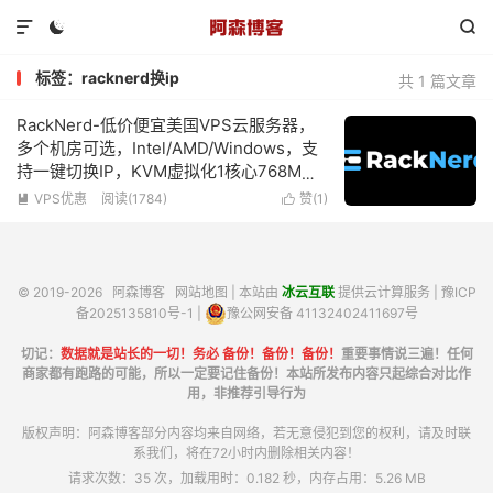



标签：racknerd换ip
共 1 篇文章
RackNerd-低价便宜美国VPS云服务器，
多个机房可选，Intel/AMD/Windows，支
持一键切换IP，KVM虚拟化1核心768M内
存1Gbps带宽低至$10.18/年
VPS优惠
阅读(1784)
赞(
1
)


© 2019-2026
阿森博客
网站地图
| 本站由
冰云互联
提供云计算服务 |
豫ICP
备2025135810号-1
|
豫公网安备 41132402411697号
切记：
数据就是站长的一切！务必 备份！备份！备份！
重要事情说三遍！任何
商家都有跑路的可能，所以一定要记住备份！本站所发布内容只起综合对比作
用，非推荐引导行为
版权声明：阿森博客部分内容均来自网络，若无意侵犯到您的权利，请及时联
系我们，将在72小时内删除相关内容！
请求次数：35 次，加载用时：0.182 秒，内存占用：5.26 MB