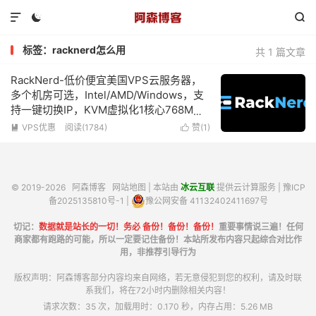



标签：racknerd怎么用
共 1 篇文章
RackNerd-低价便宜美国VPS云服务器，
多个机房可选，Intel/AMD/Windows，支
持一键切换IP，KVM虚拟化1核心768M内
存1Gbps带宽低至$10.18/年
VPS优惠
阅读(1784)
赞(
1
)


© 2019-2026
阿森博客
网站地图
| 本站由
冰云互联
提供云计算服务 |
豫ICP
备2025135810号-1
|
豫公网安备 41132402411697号
切记：
数据就是站长的一切！务必 备份！备份！备份！
重要事情说三遍！任何
商家都有跑路的可能，所以一定要记住备份！本站所发布内容只起综合对比作
用，非推荐引导行为
版权声明：阿森博客部分内容均来自网络，若无意侵犯到您的权利，请及时联
系我们，将在72小时内删除相关内容！
请求次数：35 次，加载用时：0.170 秒，内存占用：5.26 MB