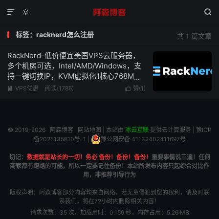



标签：racknerd怎么注册
共 1 篇文章
RackNerd-低价便宜美国VPS云服务器，
多个机房可选，Intel/AMD/Windows，支
持一键切换IP，KVM虚拟化1核心768M内
存1Gbps带宽低至$10.18/年
VPS优惠
阅读(1786)
赞(
1
)


© 2019-2026
阿森博客
网站地图
| 本站由
冰云互联
提供云计算服务 |
豫ICP
备2025135810号-1
|
豫公网安备 41132402411697号
切记：
数据就是站长的一切！务必 备份！备份！备份！
重要事情说三遍！任何
商家都有跑路的可能，所以一定要记住备份！本站所发布内容只起综合对比作
用，非推荐引导行为
版权声明：阿森博客部分内容均来自网络，若无意侵犯到您的权利，请及时联
系我们，将在72小时内删除相关内容！
请求次数：35 次，加载用时：0.159 秒，内存占用：5.26 MB