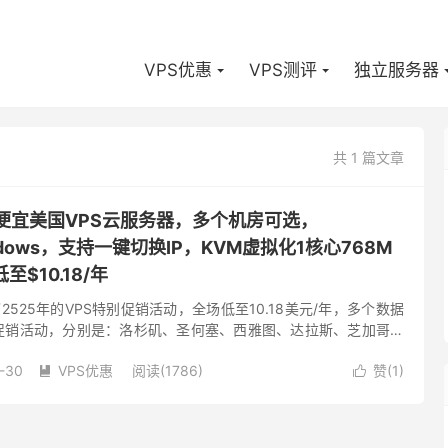
VPS优惠
VPS测评
独立服务器
共 1 篇文章
-低价便宜美国VPS云服务器，多个机房可选，
Windows，支持一键切换IP，KVM虚拟化1核心768M
至$10.18/年
布了2525年的VPS特别促销活动，全场低至10.18美元/年，多个数据
次促销活动，分别是：洛杉矶、圣何塞、西雅图、达拉斯、芝加哥、
泽西、纽约、法国、荷兰。根据国内的绝大多数人的喜...
-30
VPS优惠
阅读(1786)
赞(
1
)

