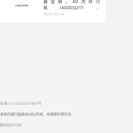
器促销，4G内存/2
核/40GSSD/1T流
量/450Mbps带宽，低至36元/
2026-05-14
月
备 41132402411697号
发布内容只起综合对比作用，非推荐引导行为
内删除相关内容！