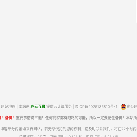
网站地图
| 本站由
冰云互联
提供云计算服务 |
豫ICP备2025135810号-1
|
豫公网安
份！备份！
重要事情说三遍！任何商家都有跑路的可能，所以一定要记住备份！本站所
博客部分内容均来自网络，若无意侵犯到您的权利，请及时联系我们，将在72小时
请求次数：35 次，加载用时：0.186 秒，内存占用：5.26 MB