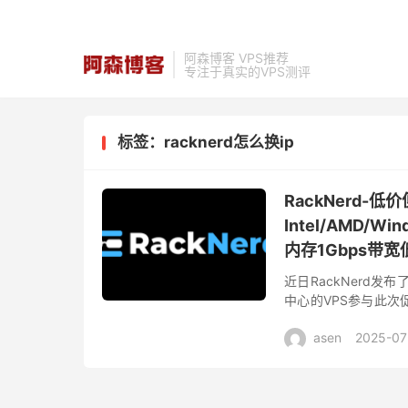
阿森博客 VPS推荐
专注于真实的VPS测评
标签：racknerd怎么换ip
RackNerd
Intel/AMD/
内存1Gbps带宽低
近日RackNerd发
中心的VPS参与此
亚特兰大、阿什本、新
asen
2025-07