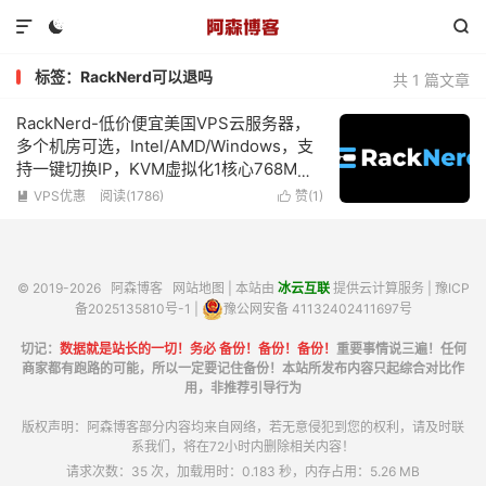



标签：RackNerd可以退吗
共 1 篇文章
RackNerd-低价便宜美国VPS云服务器，
多个机房可选，Intel/AMD/Windows，支
持一键切换IP，KVM虚拟化1核心768M内
存1Gbps带宽低至$10.18/年
VPS优惠
阅读(1786)
赞(
1
)


© 2019-2026
阿森博客
网站地图
| 本站由
冰云互联
提供云计算服务 |
豫ICP
备2025135810号-1
|
豫公网安备 41132402411697号
切记：
数据就是站长的一切！务必 备份！备份！备份！
重要事情说三遍！任何
商家都有跑路的可能，所以一定要记住备份！本站所发布内容只起综合对比作
用，非推荐引导行为
版权声明：阿森博客部分内容均来自网络，若无意侵犯到您的权利，请及时联
系我们，将在72小时内删除相关内容！
请求次数：35 次，加载用时：0.183 秒，内存占用：5.26 MB