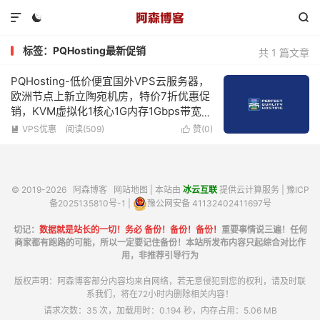



标签：PQHosting最新促销
共 1 篇文章
PQHosting-低价便宜国外VPS云服务器，
欧洲节点上新立陶宛机房，特价7折优惠促
销，KVM虚拟化1核心1G内存1Gbps带宽不
限流量低至€3.34/月
VPS优惠
阅读(509)
赞(
0
)


© 2019-2026
阿森博客
网站地图
| 本站由
冰云互联
提供云计算服务 |
豫ICP
备2025135810号-1
|
豫公网安备 41132402411697号
切记：
数据就是站长的一切！务必 备份！备份！备份！
重要事情说三遍！任何
商家都有跑路的可能，所以一定要记住备份！本站所发布内容只起综合对比作
用，非推荐引导行为
版权声明：阿森博客部分内容均来自网络，若无意侵犯到您的权利，请及时联
系我们，将在72小时内删除相关内容！
请求次数：35 次，加载用时：0.194 秒，内存占用：5.06 MB