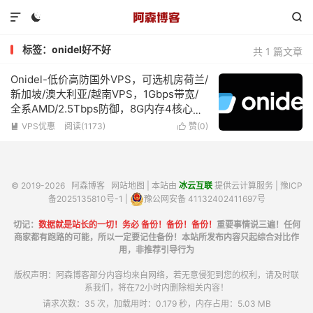



标签：onidel好不好
共 1 篇文章
Onidel-低价高防国外VPS，可选机房荷兰/
新加坡/澳大利亚/越南VPS，1Gbps带宽/
全系AMD/2.5Tbps防御，8G内存4核心低
至€6/月
VPS优惠
阅读(1173)
赞(
0
)


© 2019-2026
阿森博客
网站地图
| 本站由
冰云互联
提供云计算服务 |
豫ICP
备2025135810号-1
|
豫公网安备 41132402411697号
切记：
数据就是站长的一切！务必 备份！备份！备份！
重要事情说三遍！任何
商家都有跑路的可能，所以一定要记住备份！本站所发布内容只起综合对比作
用，非推荐引导行为
版权声明：阿森博客部分内容均来自网络，若无意侵犯到您的权利，请及时联
系我们，将在72小时内删除相关内容！
请求次数：35 次，加载用时：0.179 秒，内存占用：5.03 MB