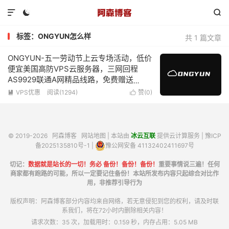



标签：ONGYUN怎么样
共 1 篇文章
ONGYUN-五一劳动节上云专场活动，低价
便宜美国高防VPS云服务器，三网回程
AS9929联通A网精品线路，免费赠送
DDOS防御1TB，KVM虚拟化2核心2G内存
VPS优惠
阅读(1294)
赞(
0
)


10Mbps带宽低至99元/年
© 2019-2026
阿森博客
网站地图
| 本站由
冰云互联
提供云计算服务 |
豫ICP
备2025135810号-1
|
豫公网安备 41132402411697号
切记：
数据就是站长的一切！务必 备份！备份！备份！
重要事情说三遍！任何
商家都有跑路的可能，所以一定要记住备份！本站所发布内容只起综合对比作
用，非推荐引导行为
版权声明：阿森博客部分内容均来自网络，若无意侵犯到您的权利，请及时联
系我们，将在72小时内删除相关内容！
请求次数：35 次，加载用时：0.159 秒，内存占用：5.05 MB