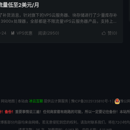
流量低至2美元/月
布了补货消息，针对旗下的VPS云服务器、块存储进行了少量库存补
en 3900x处理器，全部都是不限流量VPS云服务器产品，支持上传
的DDOS防御，NVMe硬盘不限流量2美元/月...
-24
VPS优惠
阅读(2950)
赞(
0
)


网站地图
| 本站由
冰云互联
提供云计算服务 |
豫ICP备2025135810号-1
|
豫公网安
份！备份！
重要事情说三遍！任何商家都有跑路的可能，所以一定要记住备份！本站所
博客部分内容均来自网络，若无意侵犯到您的权利，请及时联系我们，将在72小时
请求次数：35 次，加载用时：0.163 秒，内存占用：5.11 MB