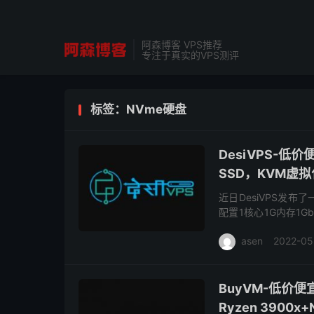
阿森博客 VPS推荐
专注于真实的VPS测评
标签：NVme硬盘
DesiVPS-
SSD，KVM虚拟
近日DesiVPS发
配置1核心1G内存1Gb
硬盘存储，免费提供备
asen
2022-05
BuyVM-低价
Ryzen 390