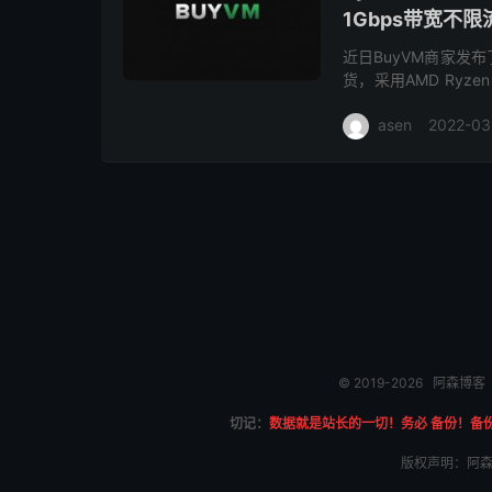
1Gbps带宽不限
近日BuyVM商家发
货，采用AMD Ryz
自定义ISO，提供免费
asen
2022-03
© 2019-2026
阿森博客
切记：
数据就是站长的一切！务必 备份！备
版权声明：阿森