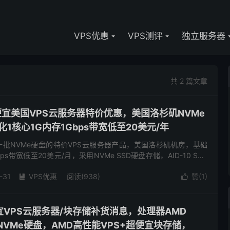
VPS优惠
VPS测评
独立服务器
共 2 篇文章
低价便宜美国VPS云服务器特价优惠，美国洛杉矶NVMe
化1核心1G内存1Gbps带宽低至20美元/年
布了一批NVMe硬盘的特价VPS云服务器产品，美国洛杉矶机房，基础
ps带宽低至20美元/月，采用NVMe SSD硬盘存储，AID-10 SSD
份和快照，有需要美国特价VPS、荷...
-31
VPS优惠
阅读(938)
赞(
1
)


便宜VPS云服务器/块存储补货消息，处理器AMD
0x+NVMe硬盘，AMD高性能VPS+超便宜块存储，