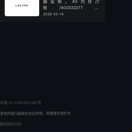
器促销，4G内存/2
核/40GSSD/1T流
量/450Mbps带宽，低至36元/
2026-05-14
月
备 41132402411697号
发布内容只起综合对比作用，非推荐引导行为
内删除相关内容！