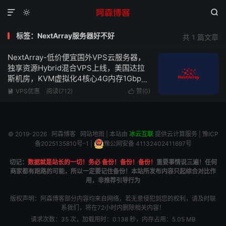



标签：NextArray服务器好不好
共 1 篇文章
NextArray-低价便宜国外VPS云服务器，
独享资源Hybrid混合VPS上线，美国达拉
斯机房，KVM虚拟化4核心4G内存1Gbps
带宽低至$14.99/月
VPS优惠
阅读(712)
赞(
0
)


© 2019-2026
阿森博客
网站地图
| 本站由
冰云互联
提供云计算服务 |
豫ICP
备2025135810号-1
|
豫公网安备 41132402411697号
切记：
数据就是站长的一切！务必 备份！备份！备份！
重要事情说三遍！任何
商家都有跑路的可能，所以一定要记住备份！本站所发布内容只起综合对比作
用，非推荐引导行为
版权声明：阿森博客部分内容均来自网络，若无意侵犯到您的权利，请及时联
系我们，将在72小时内删除相关内容！
请求次数：35 次，加载用时：0.138 秒，内存占用：5.05 MB