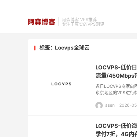
阿森博客 VPS推荐
专注于真实的VPS测评
标签：Locvps全球云
LOCVPS-低价
流量/450Mbp
近日LOCVPS商家
东京地区的VPS进行特
接入”…在特惠的价格上
asen
2026-05
LOCVPS-低
季付7折，4G内存