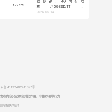
器促销，4G内存/2
核/40GSSD/1T流
量/450Mbps带宽，低至36元/
2026-05-14
月
备 41132402411697号
发布内容只起综合对比作用，非推荐引导行为
内删除相关内容！