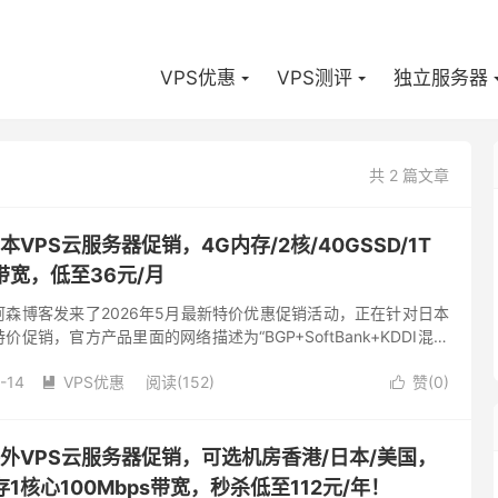
VPS优惠
VPS测评
独立服务器
共 2 篇文章
日本VPS云服务器促销，4G内存/2核/40GSSD/1T
s带宽，低至36元/月
向阿森博客发来了2026年5月最新特价优惠促销活动，正在针对日本
价促销，官方产品里面的网络描述为“BGP+SoftBank+KDDI混合
还可以使用官方的特别8折优惠，低至36元...
-14
VPS优惠
阅读(152)
赞(
0
)


价海外VPS云服务器促销，可选机房香港/日本/美国，
1核心100Mbps带宽，秒杀低至112元/年！