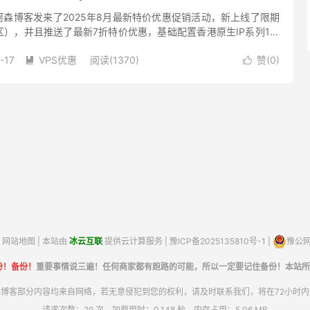
向阿森博客发来了2025年8月最新特价优惠促销活动，新上线了限期
），并且推送了最新7折特价优惠，基础配置香港原生IP系列1核
带宽低至112元/年，有需要特价香港vps、韩国vp...
-17
VPS优惠
阅读(1370)
赞(
0
)


网站地图
| 本站由
冰云互联
提供云计算服务 |
豫ICP备2025135810号-1
|
豫公网安
份！备份！
重要事情说三遍！任何商家都有跑路的可能，所以一定要记住备份！本站所
博客部分内容均来自网络，若无意侵犯到您的权利，请及时联系我们，将在72小时
请求次数：29 次，加载用时：0.148 秒，内存占用：5.06 MB